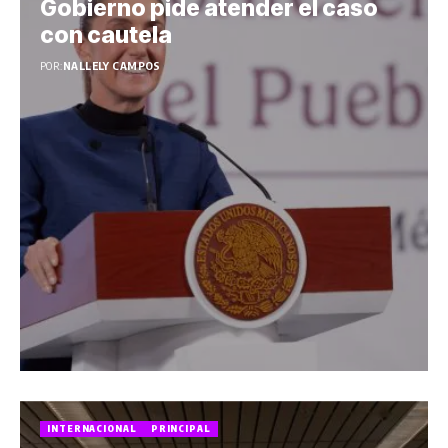
Gobierno pide atender el caso
con cautela
POR:
NALLELY CAMPOS
INTERNACIONAL
PRINCIPAL