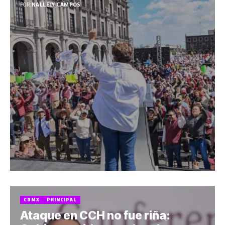
POR:
NALLELY CAMPOS
CDMX
PRINCIPAL
Ataque en CCH no fue riña: