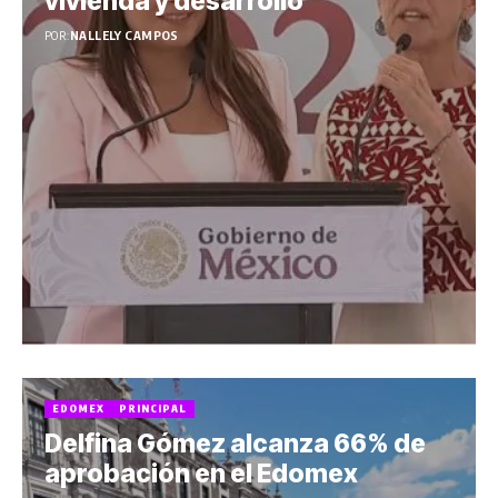
vivienda y desarrollo
POR:
NALLELY CAMPOS
EDOMEX
PRINCIPAL
Delfina Gómez alcanza 66% de
aprobación en el Edomex