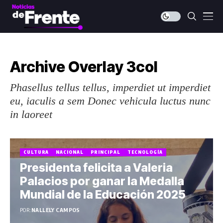
Archive Overlay 3col
Phasellus tellus tellus, imperdiet ut imperdiet
eu, iaculis a sem Donec vehicula luctus nunc
in laoreet
CULTURA
NACIONAL
PRINCIPAL
TECNOLOGÍA
Presidenta felicita a Valeria
Palacios por ganar la Medalla
Mundial de la Educación 2025
POR:
NALLELY CAMPOS