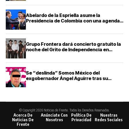
Abelardo de la Espriella asume la
Presidencia de Colombia con una agenda
de mano dura contra el narcotráfico
Grupo Frontera dará concierto gratuito la
noche del Grito de Independencia en
Guadalajara
Se “deslinda” Somos México del
exgobernador Ángel Aguirre tras su
detención
© Copyright 2026 Noticias de Frente. Todos los Derechos Reservados.
Acerca De
Anúnciate Con
Política De
Nuestras
Noticias De
Nosotros
Privacidad
Redes Sociales
Frente